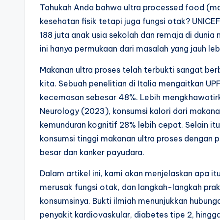
Tahukah Anda bahwa ultra processed food (ma
kesehatan fisik tetapi juga fungsi otak? UNICEF
188 juta anak usia sekolah dan remaja di dun
ini hanya permukaan dari masalah yang jauh leb
Makanan ultra proses telah terbukti sangat be
kita. Sebuah penelitian di Italia mengaitkan U
kecemasan sebesar 48%. Lebih mengkhawatirkan
Neurology (2023), konsumsi kalori dari maka
kemunduran kognitif 28% lebih cepat. Selain i
konsumsi tinggi makanan ultra proses dengan pe
besar dan kanker payudara.
Dalam artikel ini, kami akan menjelaskan apa i
merusak fungsi otak, dan langkah-langkah prak
konsumsinya. Bukti ilmiah menunjukkan hubung
penyakit kardiovaskular, diabetes tipe 2, hing