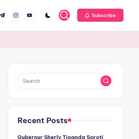
com
r.com
.me
instagram.com
youtube.com
Subscribe
Recent Posts
Gubernur Sherly Tjoanda Soroti