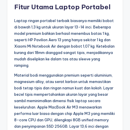
Fitur Utama Laptop Portabel
Laptop ringan portabel terbaik biasanya memiliki bobot
di bawah 1,3 kg untuk ukuran layar 13-14 inci. Beberapa
model premium bahkan berhasil menembus batas 1 kg,
seperti HP Pavilion Aero 13 yang hanya sekitar 1 kg dan
Xiaomi Mi Notebook Air dengan bobot 1,07 kg. Ketebalan
kurang dari 18mm dianggad sangat tipis, menjadikannya
mudah diselipkan ke dalam tas atau sleeve yang
ramping.
Material bodi menggunakan premium seperti aluminium,
magnesium alloy, atau serat karbon untuk memastikan
bodi tetap tipis dan ringan namun kuat dan kokoh. Layar
bezel tipis mempertahankan ukuran layar yang besar
sambil meminimalkan dimensi fisik laptop secara
keseluruhan. Apple MacBook Air M3 menawarkan
performa luar biasa dengan chip Apple M3 yang memiliki
8-core CPU dan GPU, dilengkapi 8GB unified memory
dan penyimpanan SSD 256GB. Layar 13,6 inci dengan