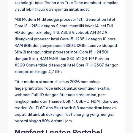
teknologi Liquid Retina dan True Tone membuat tampilan
visual lebih hidup dan nyaman untuk mata.
MSI Modern 14 ditenagai prosesor 12th Generation Intel
Core i3-1215U dengan 6 core, memiliki layar 14 inci Full
HD dengan teknologi IPS. ASUS Vivobook A1404ZA
dilengkapi prosesor Intel Core i5-1235U dengan 10 core,
RAM 8GB dan penyimpanan SSD 512GB. Lenovo Ideapad
Slim 3i menggunakan prosesor Intel Core i5-12450H
dengan 8 inti, RAM 16GB dan SSD 512GB. HP Pavilion
X360 Convertible ditenagai Intel Core i7-1165G7 dengan
kecepatan hingga 4,7 GHz.
Fitur modern standar di tahun 2026 mencakup
fingerprint atau face unlock untuk keamanan ekstra,
webcam Full HD dengan fitur noise reduction, port
lengkap mulai dari Thunderbolt 4, USB-C, HDMI, dan card
reader. Wi-Fi 6E dan Bluetooth 5.3 memberikan koneksi
cepat, ditambah dukungan fast charging yang mengisi
baterai hingga 80% dalam 1 jam.
Manfaat Laptop Portabel