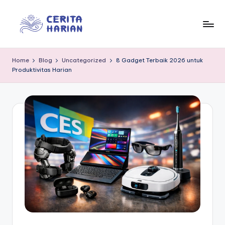
Skip
to
In
“Trusted
content
Insights
f
Home
Blog
Uncategorized
8 Gadget Terbaik 2026 untuk
for
Produktivitas Harian
o
Everyday
Life”
r
m
e
d
ia