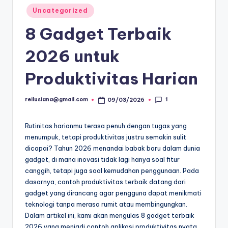
Posted
Uncategorized
in
8 Gadget Terbaik
2026 untuk
Produktivitas Harian
1
reilusiana@gmail.com
09/03/2026
Posted
by
Rutinitas harianmu terasa penuh dengan tugas yang
menumpuk, tetapi produktivitas justru semakin sulit
dicapai? Tahun 2026 menandai babak baru dalam dunia
gadget, di mana inovasi tidak lagi hanya soal fitur
canggih, tetapi juga soal kemudahan penggunaan. Pada
dasarnya, contoh produktivitas terbaik datang dari
gadget yang dirancang agar pengguna dapat menikmati
teknologi tanpa merasa rumit atau membingungkan.
Dalam artikel ini, kami akan mengulas 8 gadget terbaik
2026 yang menjadi contoh aplikasi produktivitas nyata,