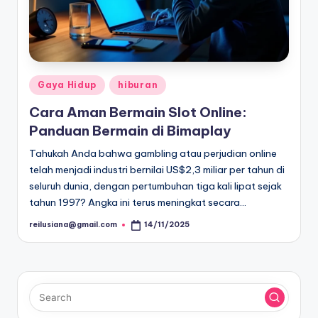
Posted
Gaya Hidup
hiburan
in
Cara Aman Bermain Slot Online:
Panduan Bermain di Bimaplay
Tahukah Anda bahwa gambling atau perjudian online
telah menjadi industri bernilai US$2,3 miliar per tahun di
seluruh dunia, dengan pertumbuhan tiga kali lipat sejak
tahun 1997? Angka ini terus meningkat secara…
reilusiana@gmail.com
14/11/2025
Posted
by