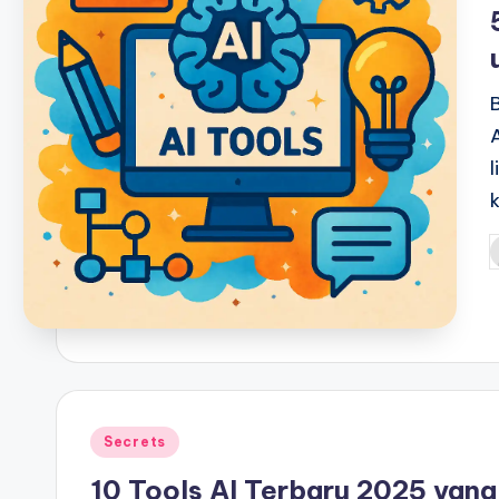
i
P
b
Posted
Secrets
in
10 Tools AI Terbaru 2025 yan