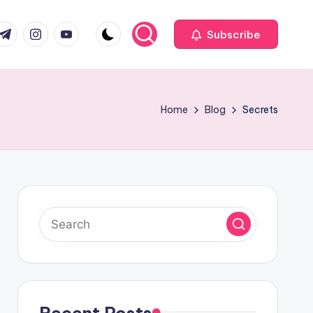
com
r.com
.me
instagram.com
youtube.com
Subscribe
Home
Blog
Secrets
Recent Posts