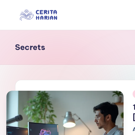
Skip
to
In
“Trusted
content
Insights
f
for
Secrets
o
Everyday
Life”
r
m
e
d
i
i
a