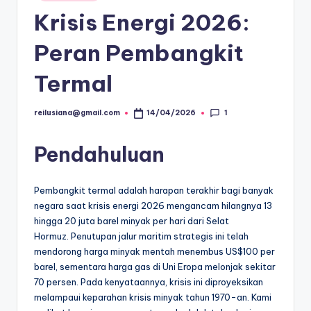
in
Krisis Energi 2026:
Peran Pembangkit
Termal
1
reilusiana@gmail.com
14/04/2026
Posted
by
Pendahuluan
Pembangkit termal adalah harapan terakhir bagi banyak
negara saat krisis energi 2026 mengancam hilangnya 13
hingga 20 juta barel minyak per hari dari Selat
Hormuz. Penutupan jalur maritim strategis ini telah
mendorong harga minyak mentah menembus US$100 per
barel, sementara harga gas di Uni Eropa melonjak sekitar
70 persen. Pada kenyataannya, krisis ini diproyeksikan
melampaui keparahan krisis minyak tahun 1970-an. Kami