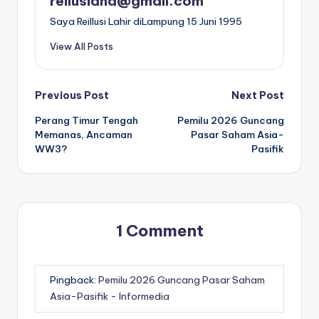
reilusiana@gmail.com
Saya ReiIlusi Lahir diLampung 15 Juni 1995
View All Posts
Post
Previous Post
Next Post
Perang Timur Tengah
Pemilu 2026 Guncang
navigation
Memanas, Ancaman
Pasar Saham Asia-
WW3?
Pasifik
1 Comment
Pingback:
Pemilu 2026 Guncang Pasar Saham
Asia-Pasifik - Informedia