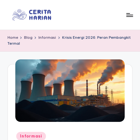
Skip
to
In
“Trusted
content
Insights
f
Home
Blog
Informasi
Krisis Energi 2026: Peran Pembangkit
for
Termal
o
Everyday
Life”
r
m
e
d
ia
Posted
Informasi