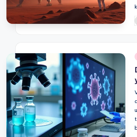
P
b
i