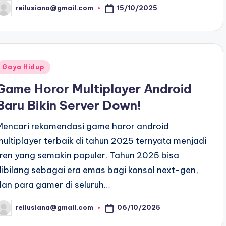
15/10/2025
reilusiana@gmail.com
osted
y
Posted
Gaya Hidup
n
Game Horor Multiplayer Android
Baru Bikin Server Down!
Mencari rekomendasi game horor android
multiplayer terbaik di tahun 2025 ternyata menjadi
tren yang semakin populer. Tahun 2025 bisa
dibilang sebagai era emas bagi konsol next-gen,
dan para gamer di seluruh…
06/10/2025
reilusiana@gmail.com
osted
y