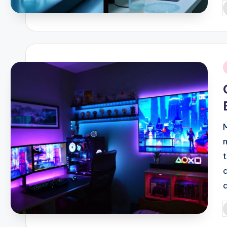
P
b
i
P
b