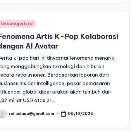
Posted
Uncategorized
n
Fenomena Artis K-Pop Kolaborasi
dengan AI Avatar
Berita k-pop hari ini diwarnai fenomena menarik
yang menggabungkan teknologi dan hiburan
secara revolusioner. Berdasarkan laporan dari
Business Insider Intelligence, pasar pemasaran
influencer global diperkirakan akan tumbuh dari
1,37 miliar USD atau 21…
06/10/2025
reilusiana@gmail.com
osted
y