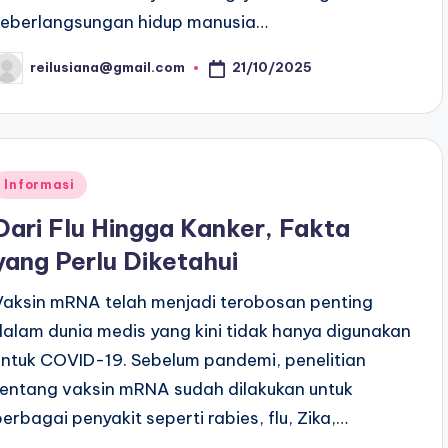
keberlangsungan hidup manusia…
21/10/2025
reilusiana@gmail.com
osted
y
Posted
Informasi
n
Dari Flu Hingga Kanker, Fakta
yang Perlu Diketahui
Vaksin mRNA telah menjadi terobosan penting
dalam dunia medis yang kini tidak hanya digunakan
untuk COVID-19. Sebelum pandemi, penelitian
tentang vaksin mRNA sudah dilakukan untuk
berbagai penyakit seperti rabies, flu, Zika,…