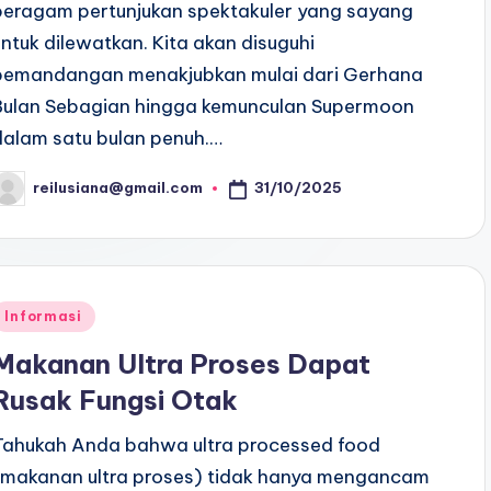
beragam pertunjukan spektakuler yang sayang
untuk dilewatkan. Kita akan disuguhi
pemandangan menakjubkan mulai dari Gerhana
Bulan Sebagian hingga kemunculan Supermoon
dalam satu bulan penuh.…
31/10/2025
reilusiana@gmail.com
osted
y
Posted
Informasi
n
Makanan Ultra Proses Dapat
Rusak Fungsi Otak
Tahukah Anda bahwa ultra processed food
(makanan ultra proses) tidak hanya mengancam