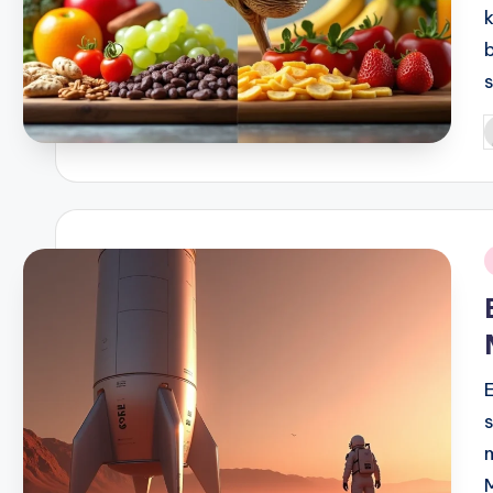
P
b
i