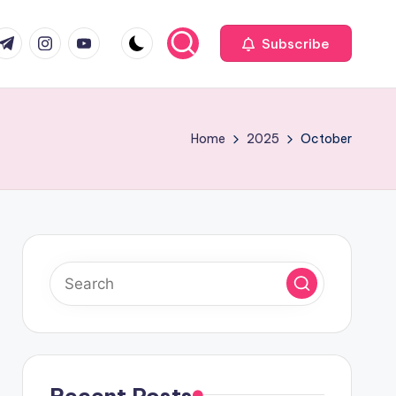
com
r.com
.me
instagram.com
youtube.com
Subscribe
Home
2025
October
Recent Posts