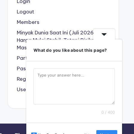
Login
Logout
Members
Minyak Dunia Saat Ini (Juli 2026):
Harga Mulai Stabil, Tetapi Risiko
Masih Tinggi !!!
What do you like about this page?
Partner Kami
Password Reset
Register
User
0 / 400