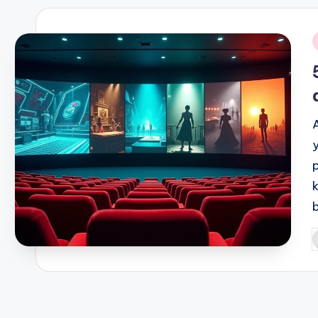
i
P
b