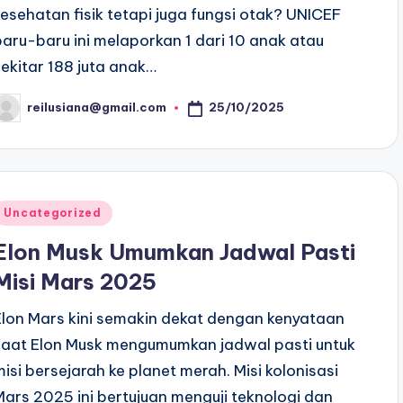
kesehatan fisik tetapi juga fungsi otak? UNICEF
baru-baru ini melaporkan 1 dari 10 anak atau
sekitar 188 juta anak…
25/10/2025
reilusiana@gmail.com
osted
y
Posted
Uncategorized
n
Elon Musk Umumkan Jadwal Pasti
Misi Mars 2025
Elon Mars kini semakin dekat dengan kenyataan
saat Elon Musk mengumumkan jadwal pasti untuk
misi bersejarah ke planet merah. Misi kolonisasi
Mars 2025 ini bertujuan menguji teknologi dan