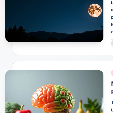
P
b
i