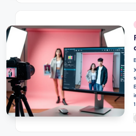
i
P
b