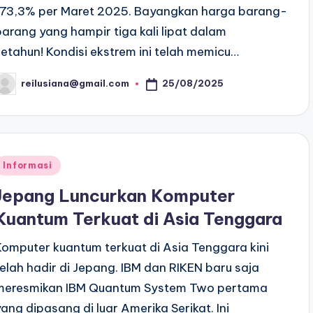
173,3% per Maret 2025. Bayangkan harga barang-
barang yang hampir tiga kali lipat dalam
setahun! Kondisi ekstrem ini telah memicu…
25/08/2025
reilusiana@gmail.com
osted
y
Posted
Informasi
n
Jepang Luncurkan Komputer
Kuantum Terkuat di Asia Tenggara
Komputer kuantum terkuat di Asia Tenggara kini
telah hadir di Jepang. IBM dan RIKEN baru saja
meresmikan IBM Quantum System Two pertama
yang dipasang di luar Amerika Serikat. Ini