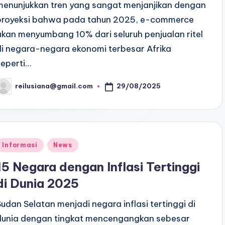
menunjukkan tren yang sangat menjanjikan dengan
proyeksi bahwa pada tahun 2025, e-commerce
akan menyumbang 10% dari seluruh penjualan ritel
di negara-negara ekonomi terbesar Afrika
seperti…
29/08/2025
reilusiana@gmail.com
osted
y
Posted
Informasi
News
n
15 Negara dengan Inflasi Tertinggi
di Dunia 2025
Sudan Selatan menjadi negara inflasi tertinggi di
dunia dengan tingkat mencengangkan sebesar