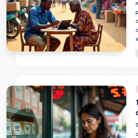
P
b
i