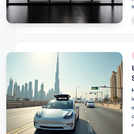
P
b
i