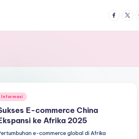
facebook.
twitte
t
Posted
Informasi
n
Sukses E-commerce China
Ekspansi ke Afrika 2025
Pertumbuhan e-commerce global di Afrika