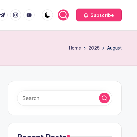
com
r.com
.me
instagram.com
youtube.com
Subscribe
Home
2025
August
Recent Posts