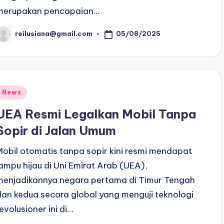
merupakan pencapaian…
05/08/2025
reilusiana@gmail.com
osted
y
Posted
News
n
UEA Resmi Legalkan Mobil Tanpa
Sopir di Jalan Umum
Mobil otomatis tanpa sopir kini resmi mendapat
lampu hijau di Uni Emirat Arab (UEA),
menjadikannya negara pertama di Timur Tengah
dan kedua secara global yang menguji teknologi
revolusioner ini di…