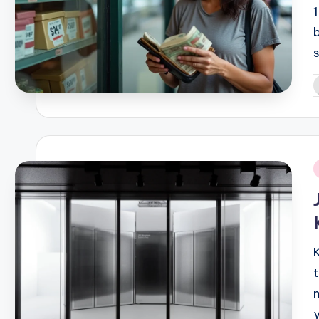
P
b
i