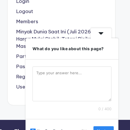
Login
Logout
Members
Minyak Dunia Saat Ini (Juli 2026):
Harga Mulai Stabil, Tetapi Risiko
Masih Tinggi !!!
What do you like about this page?
Partner Kami
Password Reset
Register
User
0 / 400