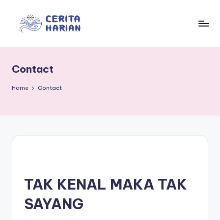
Skip
to
In
“Trusted
content
Insights
f
for
Contact
o
Everyday
Life”
r
Home
Contact
m
e
d
HUBUNGI KAMI
ia
TAK KENAL MAKA TAK
SAYANG