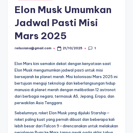
in
Elon Musk Umumkan
Jadwal Pasti Misi
Mars 2025
1
reilusiana@gmail.com
21/10/2025
Posted
by
Elon Mars kini semakin dekat dengan kenyataan saat
Elon Musk mengumumkan jadwal pasti untuk misi
bersejarah ke planet merah. Misi kolonisasi Mars 2025 ini
bertujuan menguji teknologi dan keberlangsungan hidup
manusia di planet merah dengan melibatkan 12 astronot
dari berbagai negara, termasuk AS, Jepang, Eropa, dan
perwakilan Asia Tenggara.
Sebelumnya, roket Elon Musk yang dijuluki Starship—
roket paling kuat yang pernah dibuat dan beberapa kali
lebih besar dari Falcon 9—direncanakan untuk melakukan
perjalanan Bumi ke Mars tanpa awak pada akhir tahun