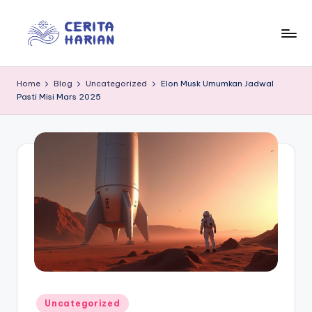
Skip
to
In
“Trusted
content
Insights
f
Home
Blog
Uncategorized
Elon Musk Umumkan Jadwal
for
Pasti Misi Mars 2025
o
Everyday
Life”
r
m
e
d
ia
Posted
Uncategorized