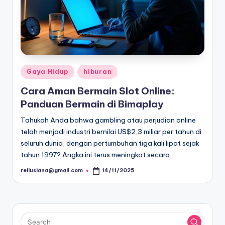
Posted
Gaya Hidup
hiburan
in
Cara Aman Bermain Slot Online:
Panduan Bermain di Bimaplay
Tahukah Anda bahwa gambling atau perjudian online
telah menjadi industri bernilai US$2,3 miliar per tahun di
seluruh dunia, dengan pertumbuhan tiga kali lipat sejak
tahun 1997? Angka ini terus meningkat secara…
reilusiana@gmail.com
14/11/2025
Posted
by