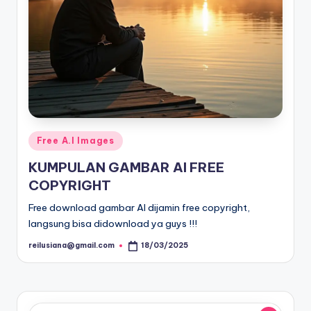
Posted
Free A.I Images
in
KUMPULAN GAMBAR AI FREE
COPYRIGHT
Free download gambar AI dijamin free copyright,
langsung bisa didownload ya guys !!!
reilusiana@gmail.com
18/03/2025
Posted
by