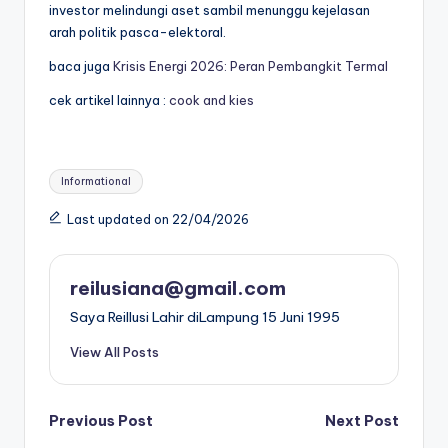
investor melindungi aset sambil menunggu kejelasan
arah politik pasca-elektoral.
baca juga
Krisis Energi 2026: Peran Pembangkit Termal
cek artikel lainnya :
cook and kies
Tags:
Informational
Last updated on 22/04/2026
reilusiana@gmail.com
Saya ReiIlusi Lahir diLampung 15 Juni 1995
View All Posts
Post
Previous Post
Next Post