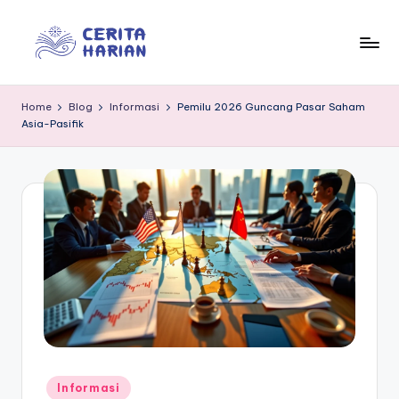
Skip
to
In
“Trusted
content
Insights
f
Home
Blog
Informasi
Pemilu 2026 Guncang Pasar Saham
for
Asia-Pasifik
o
Everyday
Life”
r
m
e
d
ia
Posted
Informasi