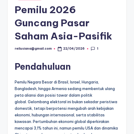
in
Pemilu 2026
Guncang Pasar
Saham Asia-Pasifik
1
reilusiana@gmail.com
22/04/2026
Posted
by
Pendahuluan
Pemilu Negara Besar di Brasil, Israel, Hungaria,
Bangladesh, hingga Armenia sedang membentuk ulang
peta aliansi dan posisi tawar dalam politik
global. Gelombang elektoral ini bukan sekadar peristiwa
domestik, tetapi berpotensi mengubah arah kebijakan
ekonomi, hubungan internasional, serta stabilitas
kawasan. Pertumbuhan ekonomi global diperkirakan
mencapai 3,1% tahun ini, namun pemilu USA dan dinamika