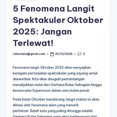
in
5 Fenomena Langit
Spektakuler Oktober
2025: Jangan
Terlewat!
2
reilusiana@gmail.com
31/10/2025
Posted
by
Fenomena langit Oktober 2025 akan menyajikan
beragam pertunjukan spektakuler yang sayang untuk
dilewatkan. Kita akan disuguhi pemandangan
menakjubkan mulai dari Gerhana Bulan Sebagian hingga
kemunculan Supermoon dalam satu bulan penuh.
Pada bulan Oktober mendatang, langit malam ini akan
dihiasi oleh fenomena alam yang menarik
perhatian. Salah satu yang paling ditunggu adalah
Gerhana Bulan Sebagian yang akan berlangsung dari