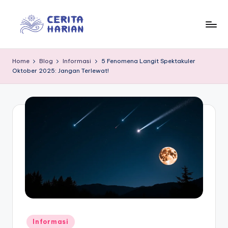
Skip
to
In
“Trusted
content
Insights
f
Home
Blog
Informasi
5 Fenomena Langit Spektakuler
for
Oktober 2025: Jangan Terlewat!
o
Everyday
Life”
r
m
e
d
ia
Posted
Informasi