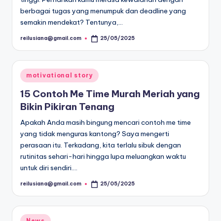
berbagai tugas yang menumpuk dan deadline yang
semakin mendekat? Tentunya,…
reilusiana@gmail.com
25/05/2025
Posted
by
Posted
motivational story
in
15 Contoh Me Time Murah Meriah yang
Bikin Pikiran Tenang
Apakah Anda masih bingung mencari contoh me time
yang tidak menguras kantong? Saya mengerti
perasaan itu. Terkadang, kita terlalu sibuk dengan
rutinitas sehari-hari hingga lupa meluangkan waktu
untuk diri sendiri.…
reilusiana@gmail.com
25/05/2025
Posted
by
Posted
News