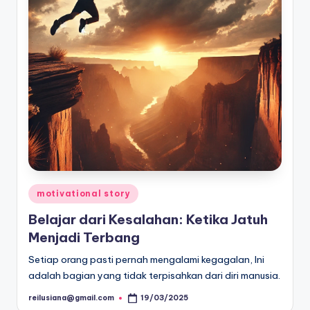
Posted
motivational story
in
Belajar dari Kesalahan: Ketika Jatuh
Menjadi Terbang
Setiap orang pasti pernah mengalami kegagalan, Ini
adalah bagian yang tidak terpisahkan dari diri manusia.
reilusiana@gmail.com
19/03/2025
Posted
by