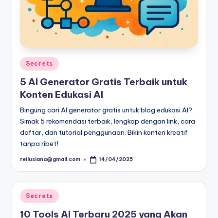
Posted
Secrets
in
5 AI Generator Gratis Terbaik untuk
Konten Edukasi AI
Bingung cari AI generator gratis untuk blog edukasi AI?
Simak 5 rekomendasi terbaik, lengkap dengan link, cara
daftar, dan tutorial penggunaan. Bikin konten kreatif
tanpa ribet!
reilusiana@gmail.com
14/04/2025
Posted
by
Posted
Secrets
in
10 Tools AI Terbaru 2025 yang Akan