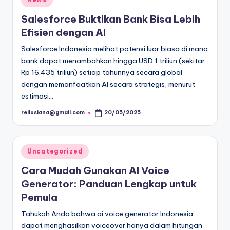
in
Salesforce Buktikan Bank Bisa Lebih
Efisien dengan AI
Salesforce Indonesia melihat potensi luar biasa di mana
bank dapat menambahkan hingga USD 1 triliun (sekitar
Rp 16.435 triliun) setiap tahunnya secara global
dengan memanfaatkan AI secara strategis, menurut
estimasi…
reilusiana@gmail.com
20/05/2025
Posted
by
Posted
Uncategorized
in
Cara Mudah Gunakan AI Voice
Generator: Panduan Lengkap untuk
Pemula
Tahukah Anda bahwa ai voice generator Indonesia
dapat menghasilkan voiceover hanya dalam hitungan