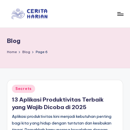
Skip
to
In
“Trusted
content
Insights
f
for
Blog
o
Everyday
Life”
r
Home
Blog
Page 6
m
e
d
Posted
Secrets
ia
in
13 Aplikasi Produktivitas Terbaik
yang Wajib Dicoba di 2025
Aplikasi produktivitas kini menjadi kebutuhan penting
bagi kita yang hidup dengan tuntutan dan kesibukan
tinggi. Pernahkah kamu merasa kewalahan dengan