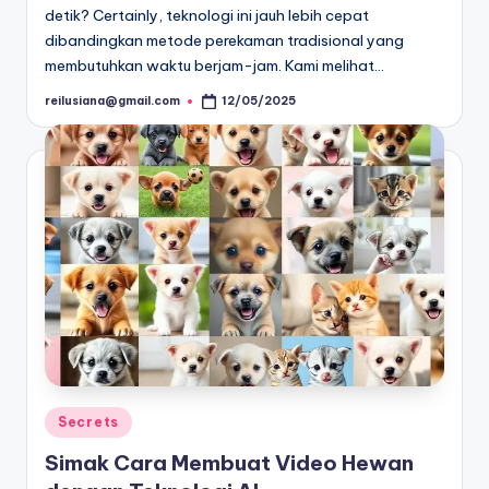
detik? Certainly, teknologi ini jauh lebih cepat
dibandingkan metode perekaman tradisional yang
membutuhkan waktu berjam-jam. Kami melihat…
reilusiana@gmail.com
12/05/2025
Posted
by
Posted
Secrets
in
Simak Cara Membuat Video Hewan