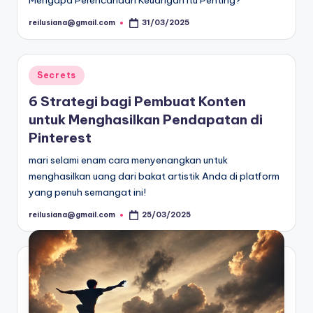
Mengapa Perencanaan Keuangan Itu Penting?
reilusiana@gmail.com
31/03/2025
Posted
by
Posted
Secrets
in
6 Strategi bagi Pembuat Konten
untuk Menghasilkan Pendapatan di
Pinterest
mari selami enam cara menyenangkan untuk
menghasilkan uang dari bakat artistik Anda di platform
yang penuh semangat ini!
reilusiana@gmail.com
25/03/2025
Posted
by