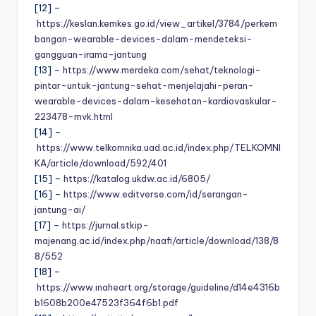
[12] –
https://keslan.kemkes.go.id/view_artikel/3784/perkem
bangan-wearable-devices-dalam-mendeteksi-
gangguan-irama-jantung
[13] –
https://www.merdeka.com/sehat/teknologi-
pintar-untuk-jantung-sehat-menjelajahi-peran-
wearable-devices-dalam-kesehatan-kardiovaskular-
223478-mvk.html
[14] –
https://www.telkomnika.uad.ac.id/index.php/TELKOMNI
KA/article/download/592/401
[15] –
https://katalog.ukdw.ac.id/6805/
[16] –
https://www.editverse.com/id/serangan-
jantung-ai/
[17] –
https://jurnal.stkip-
majenang.ac.id/index.php/naafi/article/download/138/8
8/552
[18] –
https://www.inaheart.org/storage/guideline/d14e4316b
b1608b200e47523f364f6b1.pdf