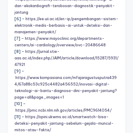
dan-ekokardiografi-terobosan-diagnostik-penyakit-
jantung
[6] –
https://ee.uii.ac.id/en-ip/pengembangan-sistem-
elektronik-medis-berbasis-ai-untuk-deteksi-dan-
manajemen-penyakit/
[7] –
https://www.mayoclinic.org/departments-
centers/ai-cardiology/overview/ovc-20486648
[8] –
https://jurnal.stie-
aas.ac.id/index.php/JAIM/article/download/15287/5931/
47921
[9] –
https://www.kompasiana.com/mfajaragustusputra439
4/67a88c53c925c4482a456552/inovasi-digital-
teknologi-ai-bantu-diagnosa-dini-penyakit-jantung?
page=all&page_images=1
[10] –
https://pmc.ncbi.nlm.nih.gov/articles/PMC9614054/
[11] –
https://opini.ukwms.ac.id/smartwatch-bisa-
deteksi-penyakit-jantung-sebelum-gejala-muncul-
mitos-atau-fakta/