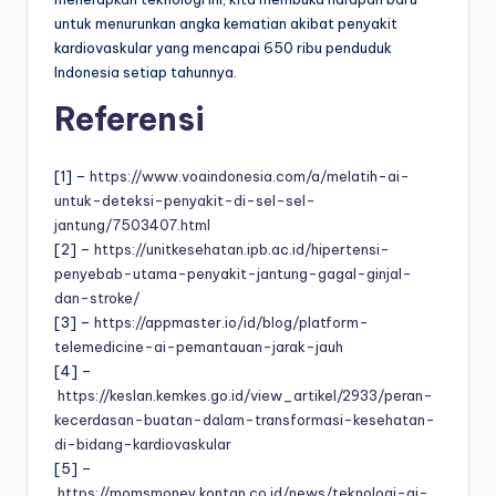
untuk menurunkan angka kematian akibat penyakit
kardiovaskular yang mencapai 650 ribu penduduk
Indonesia setiap tahunnya.
Referensi
[1] –
https://www.voaindonesia.com/a/melatih-ai-
untuk-deteksi-penyakit-di-sel-sel-
jantung/7503407.html
[2] –
https://unitkesehatan.ipb.ac.id/hipertensi-
penyebab-utama-penyakit-jantung-gagal-ginjal-
dan-stroke/
[3] –
https://appmaster.io/id/blog/platform-
telemedicine-ai-pemantauan-jarak-jauh
[4] –
https://keslan.kemkes.go.id/view_artikel/2933/peran-
kecerdasan-buatan-dalam-transformasi-kesehatan-
di-bidang-kardiovaskular
[5] –
https://momsmoney.kontan.co.id/news/teknologi-ai-