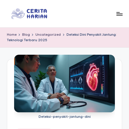
Skip
to
In
“Trusted
content
Insights
f
Home
Blog
Uncategorized
Deteksi Dini Penyakit Jantung:
for
Teknologi Terbaru 2025
o
Everyday
Life”
r
m
e
d
ia
Deteksi-penyakit-jantung-dini