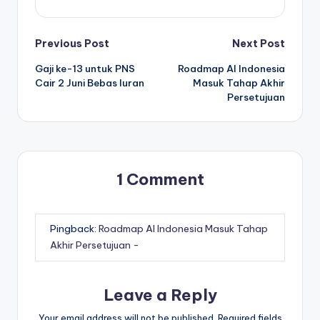
Post
Previous Post
Next Post
Gaji ke-13 untuk PNS
Roadmap AI Indonesia
navigation
Cair 2 Juni Bebas Iuran
Masuk Tahap Akhir
Persetujuan
1 Comment
Pingback:
Roadmap AI Indonesia Masuk Tahap
Akhir Persetujuan -
Leave a Reply
Your email address will not be published.
Required fields