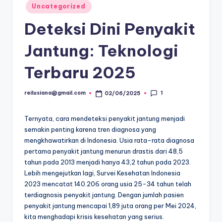
Posted
Uncategorized
in
Deteksi Dini Penyakit
Jantung: Teknologi
Terbaru 2025
1
reilusiana@gmail.com
02/06/2025
Posted
by
Ternyata, cara mendeteksi penyakit jantung menjadi
semakin penting karena tren diagnosa yang
mengkhawatirkan di Indonesia. Usia rata-rata diagnosa
pertama penyakit jantung menurun drastis dari 48,5
tahun pada 2013 menjadi hanya 43,2 tahun pada 2023.
Lebih mengejutkan lagi, Survei Kesehatan Indonesia
2023 mencatat 140.206 orang usia 25-34 tahun telah
terdiagnosis penyakit jantung. Dengan jumlah pasien
penyakit jantung mencapai 1,89 juta orang per Mei 2024,
kita menghadapi krisis kesehatan yang serius.