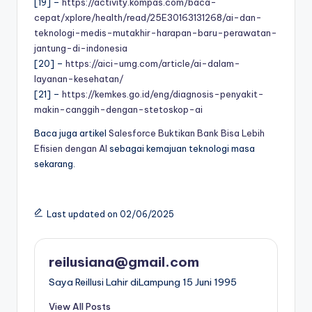
[19] –
https://activity.kompas.com/baca-
cepat/xplore/health/read/25E30163131268/ai-dan-
teknologi-medis-mutakhir-harapan-baru-perawatan-
jantung-di-indonesia
[20] –
https://aici-umg.com/article/ai-dalam-
layanan-kesehatan/
[21] –
https://kemkes.go.id/eng/diagnosis-penyakit-
makin-canggih-dengan-stetoskop-ai
Baca juga artikel
Salesforce Buktikan Bank Bisa Lebih
Efisien dengan AI
sebagai kemajuan teknologi masa
sekarang.
Last updated on 02/06/2025
reilusiana@gmail.com
Saya ReiIlusi Lahir diLampung 15 Juni 1995
View All Posts