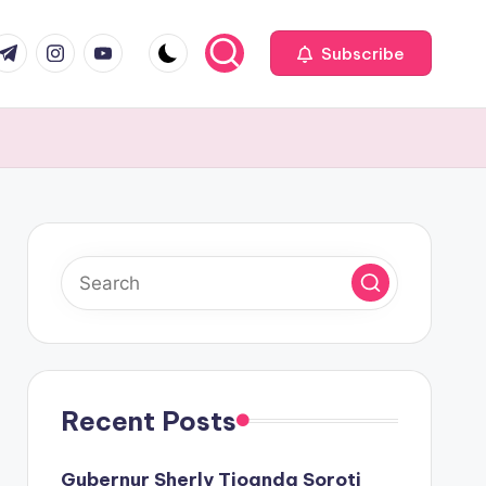
com
r.com
.me
instagram.com
youtube.com
Subscribe
Recent Posts
Gubernur Sherly Tjoanda Soroti