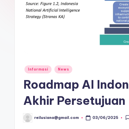
Posted
Informasi
News
in
Roadmap AI Indon
Akhir Persetujuan
03/06/2025
reilusiana@gmail.com
Posted
by