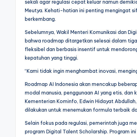
sekali agar regulasi cepat keluar namun demikia
Meutya. Kehati-hatian ini penting mengingat si
berkembang.
Sebelumnya, Wakil Menteri Komunikasi dan Dig
bahwa roadmap ditargetkan selesai dalam tiga
fleksibel dan berbasis insentif untuk mendor
kepatuhan yang tinggi.
“Kami tidak ingin menghambat inovasi, menginga
Roadmap AI Indonesia akan mencakup beberapa a
modal manusia, penggunaan AI yang etis, dan ke
Kementerian Kominfo, Edwin Hidayat Abdulla
dilakukan untuk menemukan formula terbaik dal
Selain fokus pada regulasi, pemerintah juga mem
program Digital Talent Scholarship. Program i