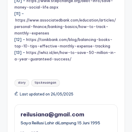
[10] –
https://www.stepchange.org/debt-info/save-
money-social-life.aspx
[11] –
https://www.associatedbank.com/education/articles/
personal-finance/banking-basics/how-to-track-
monthly-expenses
[12] –
https://tonikbank.com/blog/balancing-books-
top-10-tips-effective-monthly-expense-tracking
[13] –
https://whiz.id/en/how-to-save-50-million-in-
a-year-guaranteed-success/
Tags:
story
tips keuangan
Last updated on 26/05/2025
reilusiana@gmail.com
Saya ReiIlusi Lahir diLampung 15 Juni 1995