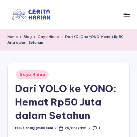
Skip
to
In
“Trusted
content
Insights
f
Home
Blog
Gaya Hidup
Dari YOLO ke YONO: Hemat Rp50
for
Juta dalam Setahun
o
Everyday
Life”
r
m
Posted
e
Gaya Hidup
in
Dari YOLO ke YONO:
d
ia
Hemat Rp50 Juta
dalam Setahun
1
reilusiana@gmail.com
26/05/2025
Posted
by