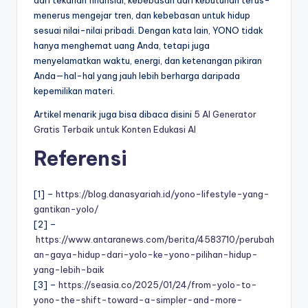
menerus mengejar tren, dan kebebasan untuk hidup
sesuai nilai-nilai pribadi. Dengan kata lain, YONO tidak
hanya menghemat uang Anda, tetapi juga
menyelamatkan waktu, energi, dan ketenangan pikiran
Anda—hal-hal yang jauh lebih berharga daripada
kepemilikan materi.
Artikel menarik juga bisa dibaca disini
5 AI Generator
Gratis Terbaik untuk Konten Edukasi AI
Referensi
[1] –
https://blog.danasyariah.id/yono-lifestyle-yang-
gantikan-yolo/
[2] –
https://www.antaranews.com/berita/4583710/perubah
an-gaya-hidup-dari-yolo-ke-yono-pilihan-hidup-
yang-lebih-baik
[3] –
https://seasia.co/2025/01/24/from-yolo-to-
yono-the-shift-toward-a-simpler-and-more-