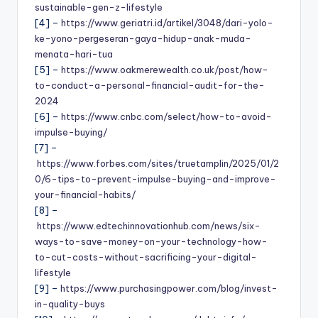
sustainable-gen-z-lifestyle
[4] –
https://www.geriatri.id/artikel/3048/dari-yolo-
ke-yono-pergeseran-gaya-hidup-anak-muda-
menata-hari-tua
[5] –
https://www.oakmerewealth.co.uk/post/how-
to-conduct-a-personal-financial-audit-for-the-
2024
[6] –
https://www.cnbc.com/select/how-to-avoid-
impulse-buying/
[7] –
https://www.forbes.com/sites/truetamplin/2025/01/2
0/6-tips-to-prevent-impulse-buying-and-improve-
your-financial-habits/
[8] –
https://www.edtechinnovationhub.com/news/six-
ways-to-save-money-on-your-technology-how-
to-cut-costs-without-sacrificing-your-digital-
lifestyle
[9] –
https://www.purchasingpower.com/blog/invest-
in-quality-buys