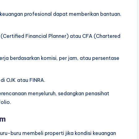
t keuangan profesional dapat memberikan bantuan.
FP (Certified Financial Planner) atau CFA (Chartered
erja berdasarkan komisi, per jam, atau persentase
r di OJK atau FINRA.
erencanaan menyeluruh, sedangkan penasihat
olio.
um
ru-buru membeli properti jika kondisi keuangan