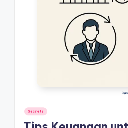
tip
Posted
Secrets
in
Tips Keuangan un