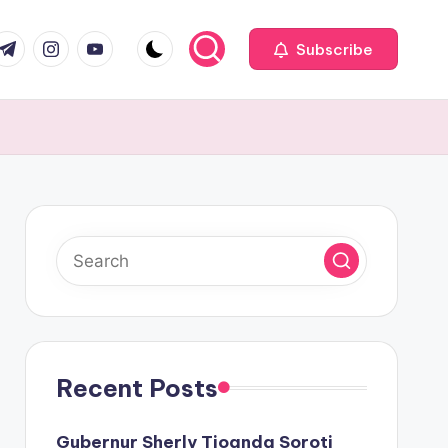
com
r.com
.me
instagram.com
youtube.com
Subscribe
Recent Posts
Gubernur Sherly Tjoanda Soroti