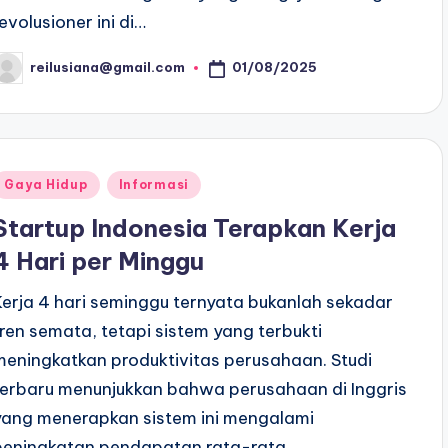
revolusioner ini di…
01/08/2025
reilusiana@gmail.com
osted
y
Posted
Gaya Hidup
Informasi
n
Startup Indonesia Terapkan Kerja
4 Hari per Minggu
Kerja 4 hari seminggu ternyata bukanlah sekadar
tren semata, tetapi sistem yang terbukti
meningkatkan produktivitas perusahaan. Studi
terbaru menunjukkan bahwa perusahaan di Inggris
yang menerapkan sistem ini mengalami
peningkatan pendapatan rata-rata…