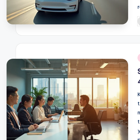
P
b
i