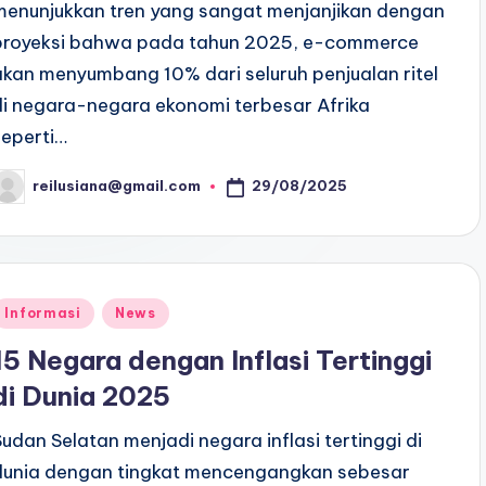
menunjukkan tren yang sangat menjanjikan dengan
proyeksi bahwa pada tahun 2025, e-commerce
akan menyumbang 10% dari seluruh penjualan ritel
di negara-negara ekonomi terbesar Afrika
seperti…
29/08/2025
reilusiana@gmail.com
osted
y
Posted
Informasi
News
n
15 Negara dengan Inflasi Tertinggi
di Dunia 2025
Sudan Selatan menjadi negara inflasi tertinggi di
dunia dengan tingkat mencengangkan sebesar