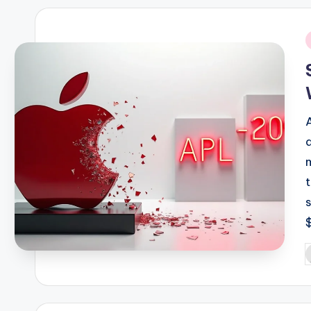
i
P
b