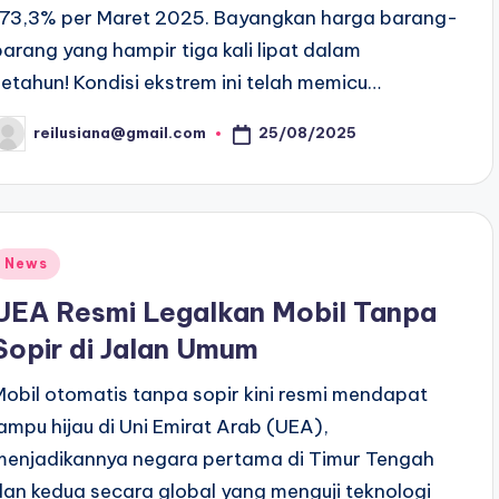
173,3% per Maret 2025. Bayangkan harga barang-
barang yang hampir tiga kali lipat dalam
setahun! Kondisi ekstrem ini telah memicu…
25/08/2025
reilusiana@gmail.com
osted
y
Posted
News
n
UEA Resmi Legalkan Mobil Tanpa
Sopir di Jalan Umum
Mobil otomatis tanpa sopir kini resmi mendapat
lampu hijau di Uni Emirat Arab (UEA),
menjadikannya negara pertama di Timur Tengah
dan kedua secara global yang menguji teknologi