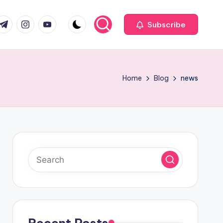
com
r.com
.me
instagram.com
youtube.com
Subscribe
Home
Blog
news
Recent Posts