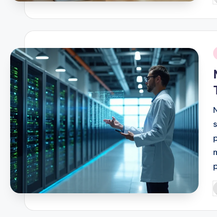
b
i
P
b