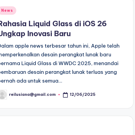
Posted
News
n
Rahasia Liquid Glass di iOS 26
Ungkap Inovasi Baru
Dalam apple news terbesar tahun ini, Apple telah
memperkenalkan desain perangkat lunak baru
bernama Liquid Glass di WWDC 2025, menandai
pembaruan desain perangkat lunak terluas yang
pernah ada untuk semua…
12/06/2025
reilusiana@gmail.com
osted
y