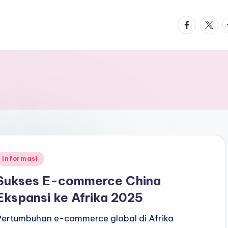
facebook.
twitte
t
Posted
Informasi
n
Sukses E-commerce China
Ekspansi ke Afrika 2025
Pertumbuhan e-commerce global di Afrika