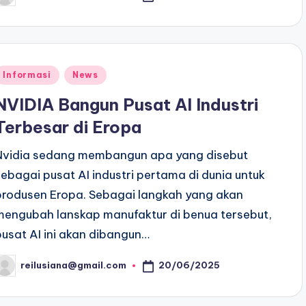
y
Posted
Informasi
News
n
NVIDIA Bangun Pusat AI Industri
Terbesar di Eropa
Nvidia sedang membangun apa yang disebut
sebagai pusat AI industri pertama di dunia untuk
produsen Eropa. Sebagai langkah yang akan
mengubah lanskap manufaktur di benua tersebut,
pusat AI ini akan dibangun…
20/06/2025
reilusiana@gmail.com
osted
y