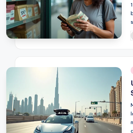
P
b
i