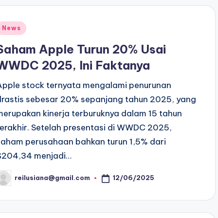
Posted
News
n
Saham Apple Turun 20% Usai
WWDC 2025, Ini Faktanya
Apple stock ternyata mengalami penurunan
drastis sebesar 20% sepanjang tahun 2025, yang
merupakan kinerja terburuknya dalam 15 tahun
terakhir. Setelah presentasi di WWDC 2025,
saham perusahaan bahkan turun 1,5% dari
$204,34 menjadi…
12/06/2025
reilusiana@gmail.com
osted
y