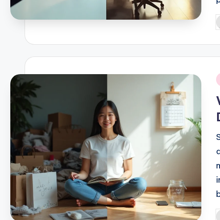
P
b
i
S
P