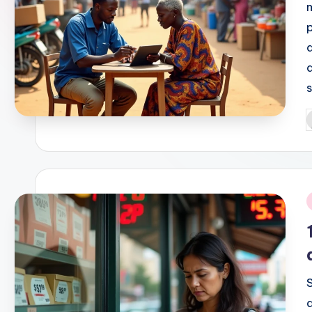
P
b
i