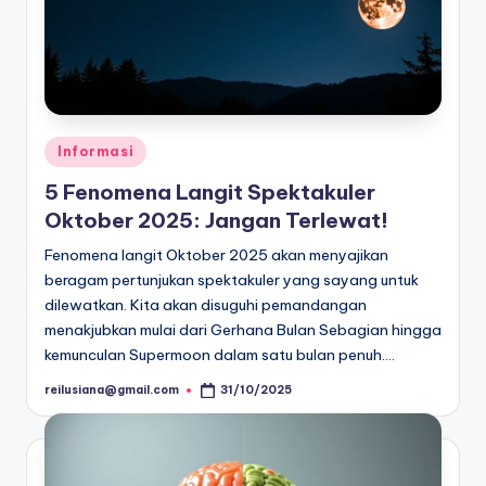
Posted
Informasi
in
5 Fenomena Langit Spektakuler
Oktober 2025: Jangan Terlewat!
Fenomena langit Oktober 2025 akan menyajikan
beragam pertunjukan spektakuler yang sayang untuk
dilewatkan. Kita akan disuguhi pemandangan
menakjubkan mulai dari Gerhana Bulan Sebagian hingga
kemunculan Supermoon dalam satu bulan penuh.…
reilusiana@gmail.com
31/10/2025
Posted
by