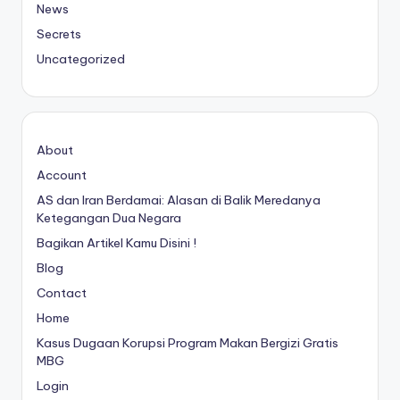
News
Secrets
Uncategorized
About
Account
AS dan Iran Berdamai: Alasan di Balik Meredanya
Ketegangan Dua Negara
Bagikan Artikel Kamu Disini !
Blog
Contact
Home
Kasus Dugaan Korupsi Program Makan Bergizi Gratis
MBG
Login