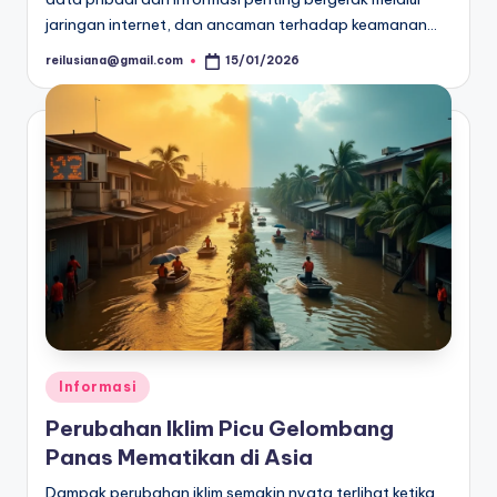
jaringan internet, dan ancaman terhadap keamanan…
reilusiana@gmail.com
15/01/2026
Posted
by
Posted
Informasi
in
Perubahan Iklim Picu Gelombang
Panas Mematikan di Asia
Dampak perubahan iklim semakin nyata terlihat ketika