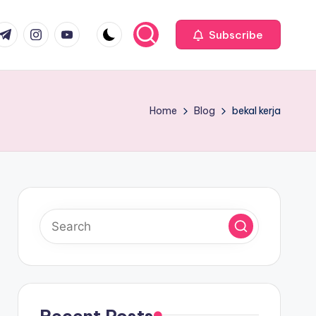
com
r.com
.me
instagram.com
youtube.com
Subscribe
Home
Blog
bekal kerja
Recent Posts