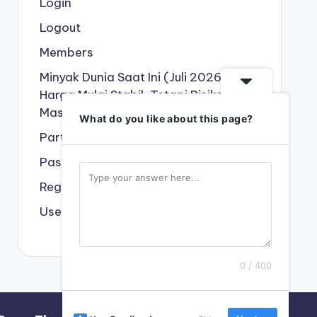
Login
Logout
Members
Minyak Dunia Saat Ini (Juli 2026):
Harga Mulai Stabil, Tetapi Risiko
Masih Tinggi !!!
What do you like about this page?
Partner Kami
Password Reset
Register
User
0 / 400